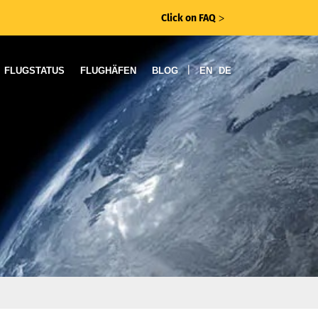
Click on FAQ
ᐳ
|
FLUGSTATUS
FLUGHÄFEN
BLOG
EN
DE