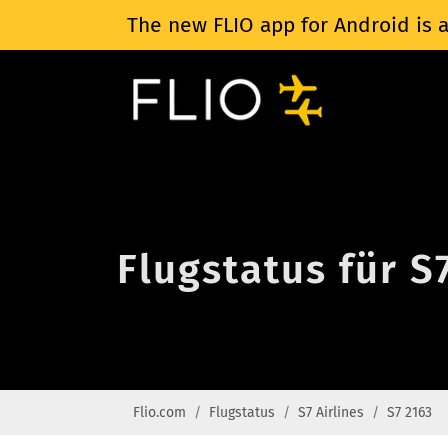
The new FLIO app for Android is a
Flugstatus für S
Flio.com
Flugstatus
S7 Airlines
S7 2163