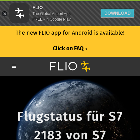
FLIO
DOWNLOAD
The Global Airport App
FREE - In Google Play
The new FLIO app for Android is available!
Click on FAQ
ᐳ
Flugstatus für S7
2183 von S7