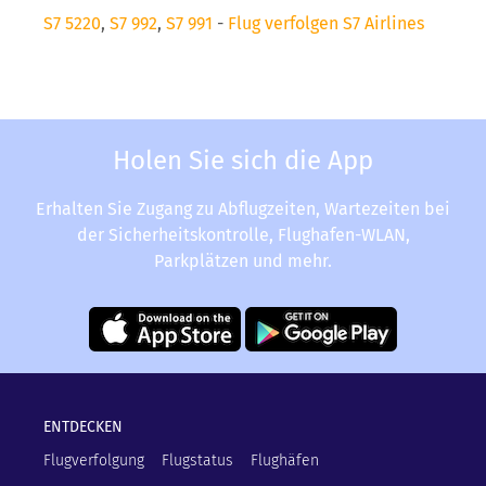
S7 5220
,
S7 992
,
S7 991
-
Flug verfolgen S7 Airlines
Holen Sie sich die App
Erhalten Sie Zugang zu Abflugzeiten, Wartezeiten bei
der Sicherheitskontrolle, Flughafen-WLAN,
Parkplätzen und mehr.
ENTDECKEN
Flugverfolgung
Flugstatus
Flughäfen