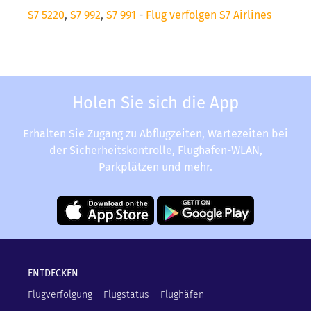
S7 5220
,
S7 992
,
S7 991
-
Flug verfolgen S7 Airlines
Holen Sie sich die App
Erhalten Sie Zugang zu Abflugzeiten, Wartezeiten bei
der Sicherheitskontrolle, Flughafen-WLAN,
Parkplätzen und mehr.
ENTDECKEN
Flugverfolgung
Flugstatus
Flughäfen