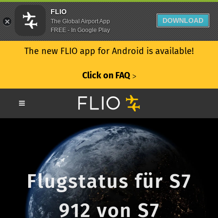
FLIO
DOWNLOAD
The Global Airport App
FREE - In Google Play
The new FLIO app for Android is available!
Click on FAQ
ᐳ
Flugstatus für S7
912 von S7