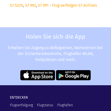
S7 5220
,
S7 992
,
S7 991
-
Flug verfolgen S7 Airlines
Holen Sie sich die App
Erhalten Sie Zugang zu Abflugzeiten, Wartezeiten bei
der Sicherheitskontrolle, Flughafen-WLAN,
Parkplätzen und mehr.
ENTDECKEN
Flugverfolgung
Flugstatus
Flughäfen