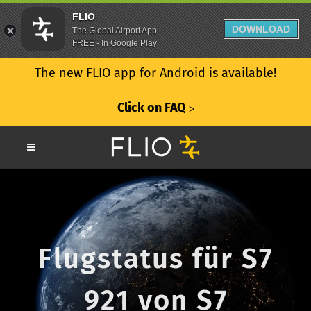
FLIO
DOWNLOAD
The Global Airport App
FREE - In Google Play
The new FLIO app for Android is available!
Click on FAQ
ᐳ
Flugstatus für S7
921 von S7