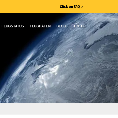
Click on FAQ
ᐳ
|
FLUGSTATUS
FLUGHÄFEN
BLOG
EN
DE