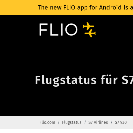
The new FLIO app for Android is a
Flugstatus für S
Flio.com
Flugstatus
S7 Airlines
S7 930