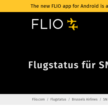
The new FLIO app for Android is a
Flugstatus für S
Flio.com
Flugstatus
Brussels Airlines
SN