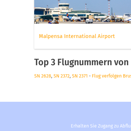
Malpensa International Airport
Top 3 Flugnummern von B
SN 2628
,
SN 2372
,
SN 2371
-
Flug verfolgen Brus
Erhalten Sie Zugang zu Abfl