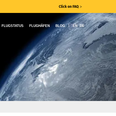
Click on FAQ
ᐳ
|
FLUGSTATUS
FLUGHÄFEN
BLOG
EN
DE