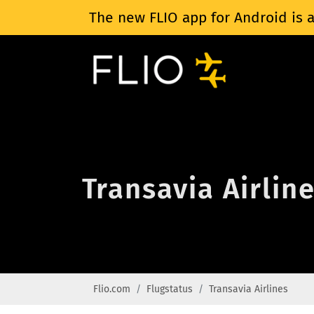
The new FLIO app for Android is a
Transavia Airlin
Flio.com
Flugstatus
Transavia Airlines