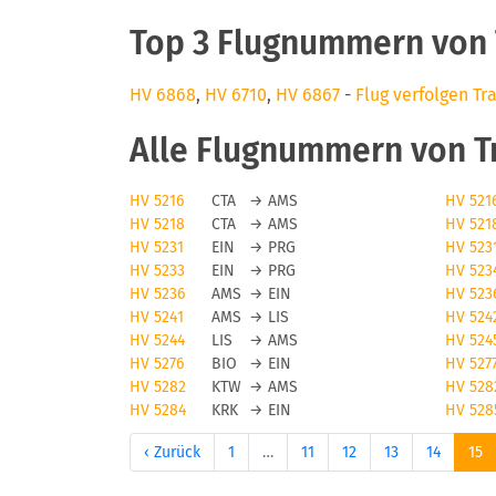
Top 3 Flugnummern von T
HV 6868
,
HV 6710
,
HV 6867
-
Flug verfolgen Tr
Alle Flugnummern von Tr
HV 5216
CTA
→
AMS
HV 521
HV 5218
CTA
→
AMS
HV 521
HV 5231
EIN
→
PRG
HV 523
HV 5233
EIN
→
PRG
HV 523
HV 5236
AMS
→
EIN
HV 523
HV 5241
AMS
→
LIS
HV 524
HV 5244
LIS
→
AMS
HV 524
HV 5276
BIO
→
EIN
HV 527
HV 5282
KTW
→
AMS
HV 528
HV 5284
KRK
→
EIN
HV 528
‹ Zurück
1
…
11
12
13
14
15