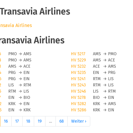
ransavia Airlines
ansavia Airlines
ansavia Airlines
6
PMO
→
AMS
HV 5217
AMS
→
PMO
8
PMO
→
AMS
HV 5229
AMS
→
ACE
1
AMS
→
ACE
HV 5232
ACE
→
AMS
4
PRG
→
EIN
HV 5235
EIN
→
PRG
6
PRG
→
EIN
HV 5241
RTM
→
LIS
2
LIS
→
RTM
HV 5243
RTM
→
LIS
5
RTM
→
LIS
HV 5246
LIS
→
RTM
7
EIN
→
BIO
HV 5278
BIO
→
EIN
2
KRK
→
EIN
HV 5282
KRK
→
AMS
5
EIN
→
KRK
HV 5286
KRK
→
EIN
16
17
18
19
…
68
Weiter ›