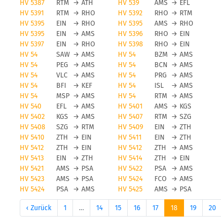
HV 5387
RTM
→
ATH
HV 539
AMS
→
EFL
HV 5391
RTM
→
RHO
HV 5392
RHO
→
RTM
HV 5395
EIN
→
RHO
HV 5395
AMS
→
RHO
HV 5395
EIN
→
AMS
HV 5396
RHO
→
EIN
HV 5397
EIN
→
RHO
HV 5398
RHO
→
EIN
HV 54
SAW
→
AMS
HV 54
BZM
→
AMS
HV 54
PEG
→
AMS
HV 54
BCN
→
AMS
HV 54
VLC
→
AMS
HV 54
PRG
→
AMS
HV 54
BFI
→
KEF
HV 54
ISL
→
AMS
HV 54
MSP
→
AMS
HV 54
RTM
→
AMS
HV 540
EFL
→
AMS
HV 5401
AMS
→
KGS
HV 5402
KGS
→
AMS
HV 5407
RTM
→
SZG
HV 5408
SZG
→
RTM
HV 5409
EIN
→
ZTH
HV 5410
ZTH
→
EIN
HV 5411
EIN
→
ZTH
HV 5412
ZTH
→
EIN
HV 5412
ZTH
→
AMS
HV 5413
EIN
→
ZTH
HV 5414
ZTH
→
EIN
HV 5421
AMS
→
PSA
HV 5422
PSA
→
AMS
HV 5423
AMS
→
PSA
HV 5424
FCO
→
AMS
HV 5424
PSA
→
AMS
HV 5425
AMS
→
PSA
‹ Zurück
1
…
14
15
16
17
18
19
20