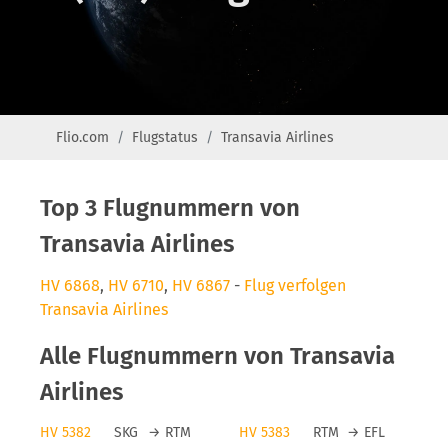
Flio.com
Flugstatus
Transavia Airlines
Top 3 Flugnummern von
Transavia Airlines
HV 6868
,
HV 6710
,
HV 6867
-
Flug verfolgen
Transavia Airlines
Alle Flugnummern von Transavia
Airlines
HV 5382
SKG
→
RTM
HV 5383
RTM
→
EFL