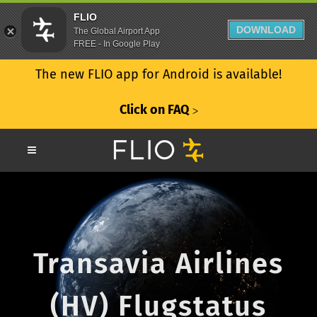
FLIO
DOWNLOAD
The Global Airport App
FREE - In Google Play
The new FLIO app for Android is available!
Click on FAQ
ᐳ
Transavia Airlines
(HV) Flugstatus