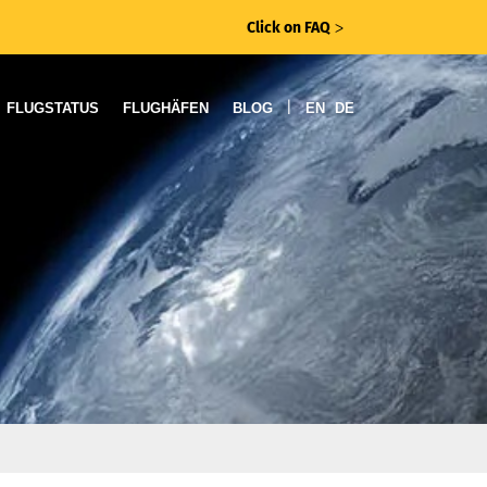
Click on FAQ
ᐳ
|
FLUGSTATUS
FLUGHÄFEN
BLOG
EN
DE