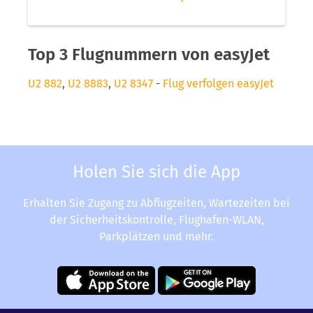
Top 3 Flugnummern von easyJet
U2 882
,
U2 8883
,
U2 8347
-
Flug verfolgen easyJet
Holen Sie sich die App
Erhalten Sie Zugang zu Abflugzeiten, Wartezeiten bei
der Sicherheitskontrolle, Flughafen-WLAN,
Parkplätzen und mehr.