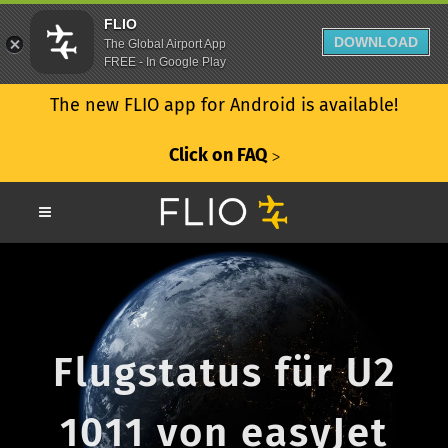
FLIO
DOWNLOAD
The Global Airport App
FREE - In Google Play
The new FLIO app for Android is available!
Click on FAQ
ᐳ
Flugstatus für U2
1011 von easyJet