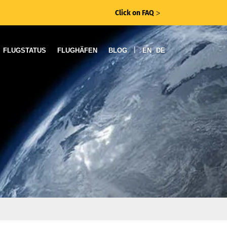
Click on FAQ
ᐳ
|
FLUGSTATUS
FLUGHÄFEN
BLOG
EN
DE