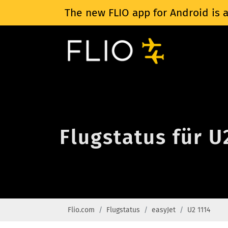
The new FLIO app for Android is a
Flugstatus für U
Flio.com
Flugstatus
easyJet
U2 1114