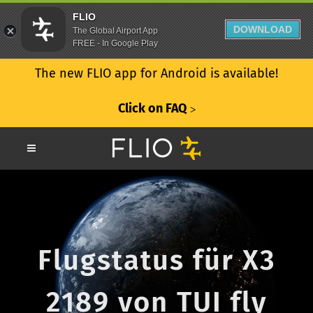
FLIO
DOWNLOAD
The Global Airport App
FREE - In Google Play
The new FLIO app for Android is available!
Click on FAQ
ᐳ
Flugstatus für X3
2189 von TUI fly