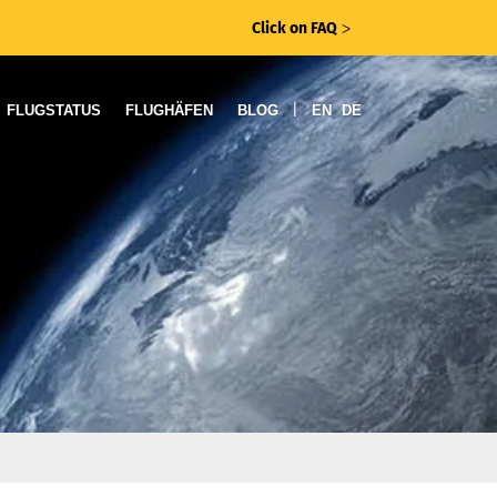
Click on FAQ
ᐳ
|
FLUGSTATUS
FLUGHÄFEN
BLOG
EN
DE