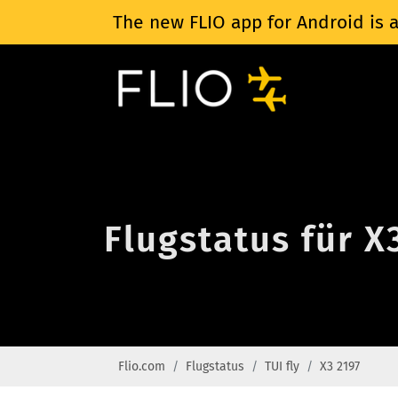
The new FLIO app for Android is a
Flugstatus für X
Flio.com
Flugstatus
TUI fly
X3 2197