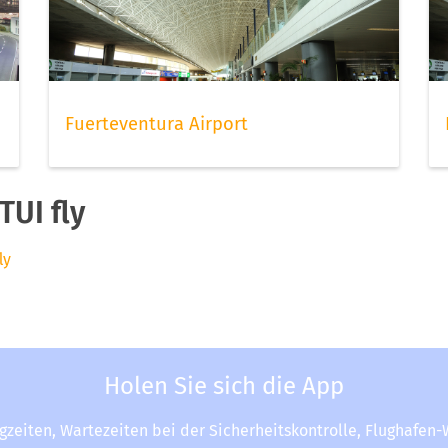
Fuerteventura Airport
UI fly
ly
Holen Sie sich die App
ugzeiten, Wartezeiten bei der Sicherheitskontrolle, Flughafen