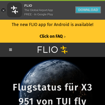
FLIO
DOWNLOAD
The Global Airport App
FREE - In Google Play
The new FLIO app for Android is available!
Click on FAQ
ᐳ
Flugstatus für X3
951 von TUI fly