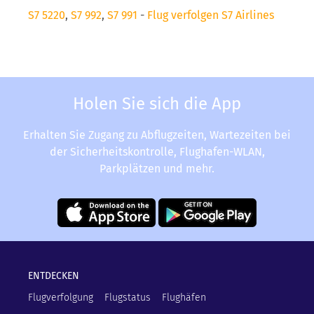
S7 5220
,
S7 992
,
S7 991
-
Flug verfolgen S7 Airlines
Holen Sie sich die App
Erhalten Sie Zugang zu Abflugzeiten, Wartezeiten bei
der Sicherheitskontrolle, Flughafen-WLAN,
Parkplätzen und mehr.
ENTDECKEN
Flugverfolgung
Flugstatus
Flughäfen