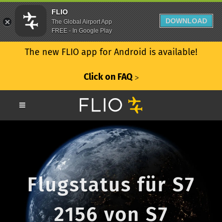
FLIO
DOWNLOAD
The Global Airport App
FREE - In Google Play
The new FLIO app for Android is available!
Click on FAQ
ᐳ
Flugstatus für S7
2156 von S7