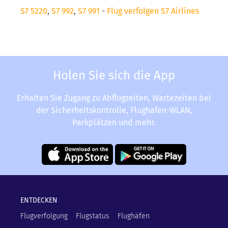
S7 5220
,
S7 992
,
S7 991
-
Flug verfolgen S7 Airlines
Holen Sie sich die App
Erhalten Sie Zugang zu Abflugzeiten, Wartezeiten bei
der Sicherheitskontrolle, Flughafen-WLAN,
Parkplätzen und mehr.
ENTDECKEN
Flugverfolgung
Flugstatus
Flughäfen