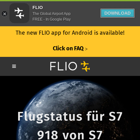
FLIO
DOWNLOAD
The Global Airport App
FREE - In Google Play
The new FLIO app for Android is available!
Click on FAQ
ᐳ
Flugstatus für S7
918 von S7