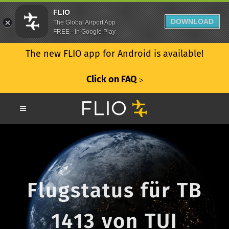
FLIO
DOWNLOAD
The Global Airport App
FREE - In Google Play
The new FLIO app for Android is available!
Click on FAQ
ᐳ
Flugstatus für TB
1413 von TUI