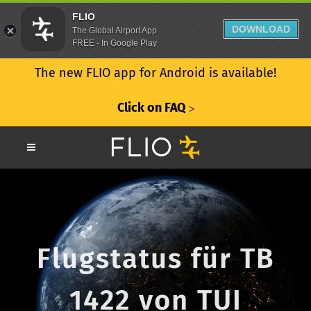
FLIO
DOWNLOAD
The Global Airport App
FREE - In Google Play
The new FLIO app for Android is available!
Click on FAQ
ᐳ
Flugstatus für TB
1422 von TUI