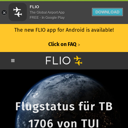
FLIO
DOWNLOAD
The Global Airport App
FREE - In Google Play
The new FLIO app for Android is available!
Click on FAQ
ᐳ
Flugstatus für TB
1706 von TUI