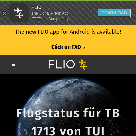
FLIO
DOWNLOAD
The Global Airport App
FREE - In Google Play
The new FLIO app for Android is available!
Click on FAQ
ᐳ
Flugstatus für TB
1713 von TUI