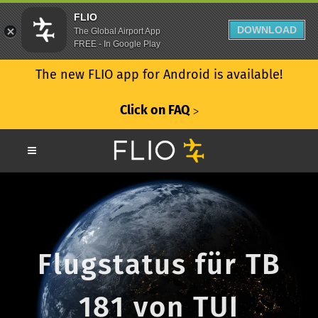
FLIO
DOWNLOAD
The Global Airport App
FREE - In Google Play
The new FLIO app for Android is available!
Click on FAQ
ᐳ
Flugstatus für TB
181 von TUI