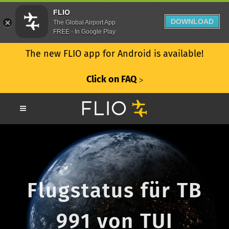
FLIO
DOWNLOAD
The Global Airport App
FREE - In Google Play
The new FLIO app for Android is available!
Click on FAQ
ᐳ
Flugstatus für TB
991 von TUI